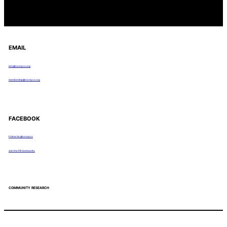
EMAIL
info@rocmyco.org
membership@rocmyco.org
FACEBOOK
Follow Us: @rocmyco
Join the FB Community
COMMUNITY RESEARCH