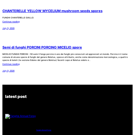
CHANTERELLE YELLOW MYCELIUM mushroom seeds spores
FUNGHI CHANTERELLE GIALLO.
Continue reading
July 9, 2026
Semi di funghi PORCINI PORCINO MICELIO spore
MICELIO FUNGHI PORCINI – 50 semi Il fungo porcino è uno dei funghi più conosciuti ed apprezzati al mondo. Porcino è il nome
comune di alcune specie di funghi del genere Boletus, spesso attribuito, anche come denominazione merceologica, a quattro
specie di boleti (la sezione Edules del genere Boletus) facenti capo al Boletus edulis e…
Continue reading
July 9, 2026
latest post
Tanghe Annual Foray