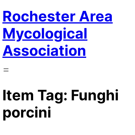
Rochester Area
Skip
to
content
Mycological
Association
Item Tag:
Funghi
porcini