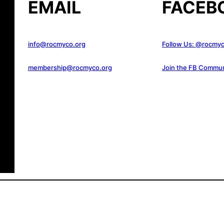
EMAIL
FACEB
info@rocmyco.org
Follow Us: @rocmy
membership@rocmyco.org
Join the FB Commun
served.