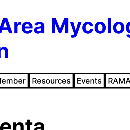
Area Mycolo
n
Member
Resources
Events
RAMA
enta