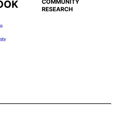
COMMUNITY
OOK
RESEARCH
co
ity
Instagram
Twitter
Facebo