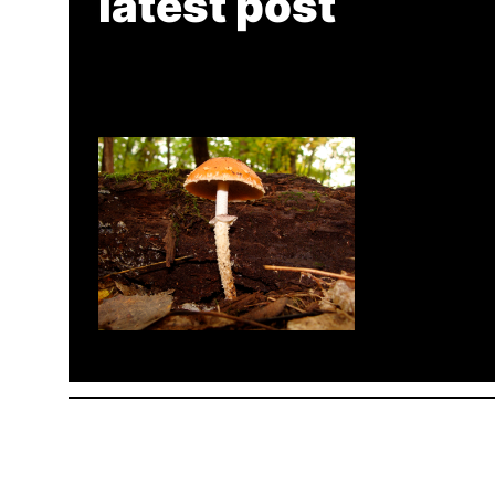
latest post
Tanghe Annual Foray
© 2022 R.A.M.A. All rights re