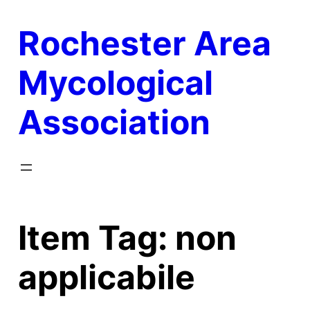
Skip
Rochester Area
to
content
Mycological
Association
Item Tag:
non
applicabile